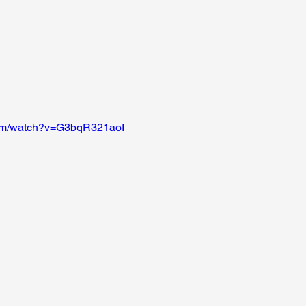
com/watch?v=G3bqR321aoI