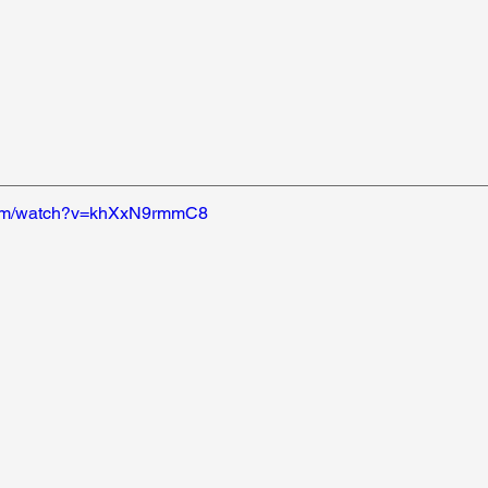
.com/watch?v=khXxN9rmmC8