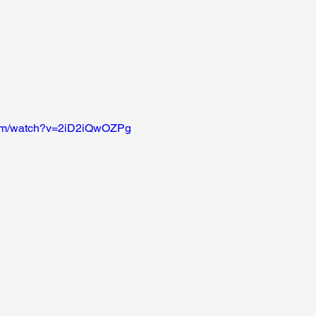
com/watch?v=2iD2iQwOZPg