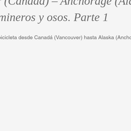
 (Canadá) – Anchorage (Al
mineros y osos. Parte 1
bicicleta desde Canadá (Vancouver) hasta Alaska (Ancho