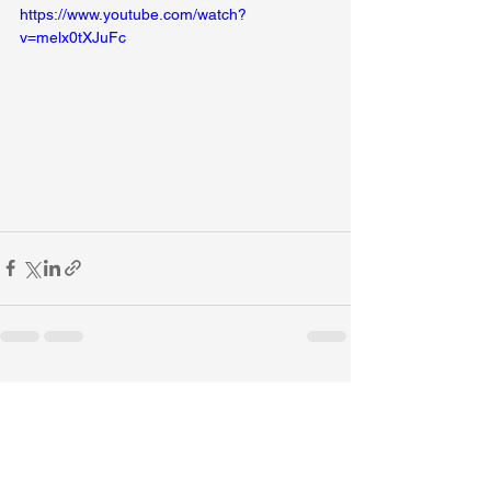
https://www.youtube.com/watch?
v=melx0tXJuFc
Ver todo
Entradas recientes