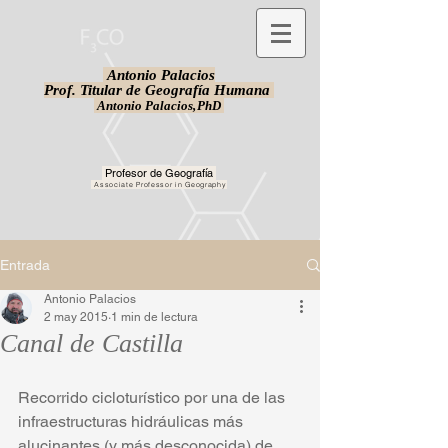
Antonio Palacios
Prof. Titular de Geografía Humana
Antonio Palacios,
PhD
Profesor de Geografía
Associate Professor in Geography
Entrada
Antonio Palacios
2 may 2015
1 min de lectura
Canal de Castilla
Recorrido cicloturístico por una de las 
infraestructuras hidráulicas más 
alucinantes (y más desconocida) de 