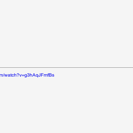
com/watch?v=g3hAqJFmfBs