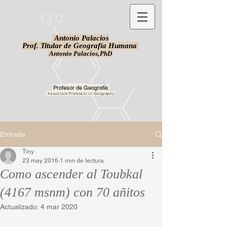
Antonio Palacios
Prof. Titular de Geografía Humana
Antonio Palacios,
PhD
Profesor de Geografía
Associate Professor in Geography
Entrada
Tiny
23 may 2016
1 min de lectura
Como ascender al Toubkal
(4167 msnm) con 70 añitos
Actualizado:
4 mar 2020